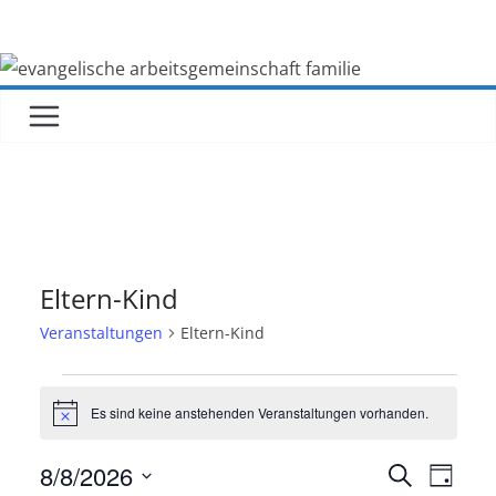
Zum
Inhalt
springen
Eltern-Kind
Veranstaltungen
Eltern-Kind
Veranstaltungen
Es sind keine anstehenden Veranstaltungen vorhanden.
H
für
i
n
V
V
8/8/2026
S
w
8.
T
e